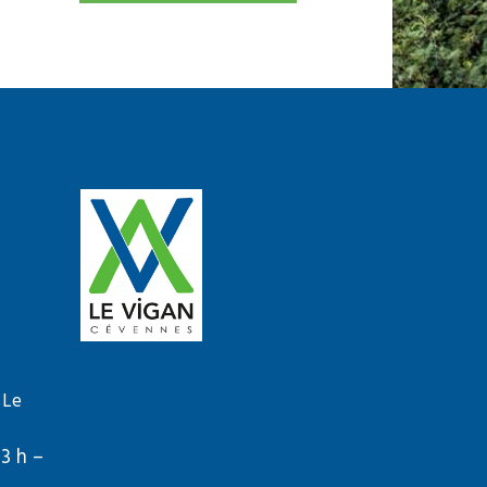
 Le
13 h –