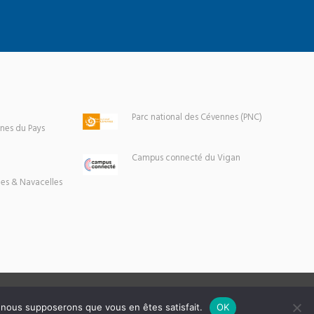
Parc national des Cévennes (PNC)
es du Pays
Campus connecté du Vigan
es & Navacelles
e, nous supposerons que vous en êtes satisfait.
OK