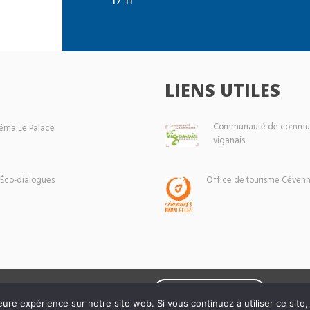
LIENS UTILES
Communauté de commun
éma Le Palace
viganais
 Éco-dialogues
Office de tourisme Cévenn
Mentions légales
eure expérience sur notre site web. Si vous continuez à utiliser ce sit