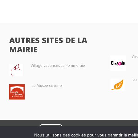
AUTRES SITES DE LA
MAIRIE
Cin
Village vacances La Pommeraie
Les
Le Musée cévenol
Eoxia
Le Vigan © 2026 -
Nous utilisons des cookies pour vous garantir la meill