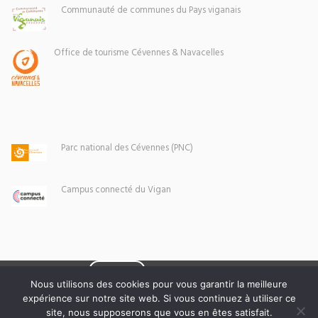
Communauté de communes du Pays viganais
Office de tourisme Cévennes & Navacelles
Parc national des Cévennes (PNC)
Campus connecté du Vigan
Eoxia
Le Vigan © 2026 -
Nous utilisons des cookies pour vous garantir la meilleure
expérience sur notre site web. Si vous continuez à utiliser ce
Mentions légales
site, nous supposerons que vous en êtes satisfait.