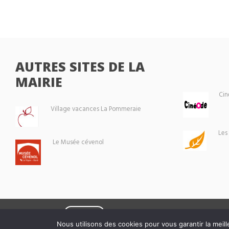
AUTRES SITES DE LA
MAIRIE
Cin
Village vacances La Pommeraie
Les
Le Musée cévenol
Eoxia
Le Vigan © 2026 -
Nous utilisons des cookies pour vous garantir la meill