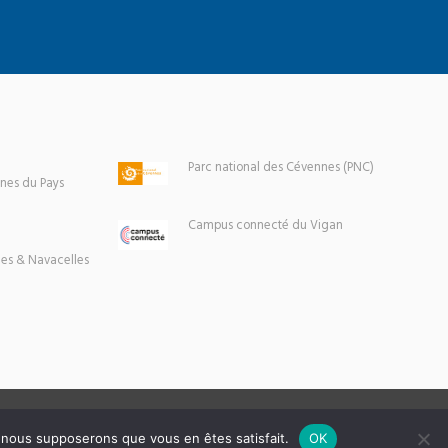
Parc national des Cévennes (PNC)
es du Pays
Campus connecté du Vigan
es & Navacelles
e, nous supposerons que vous en êtes satisfait.
OK