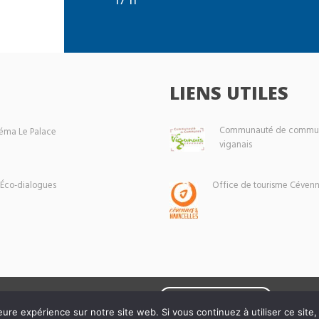
LIENS UTILES
Communauté de commun
éma Le Palace
viganais
 Éco-dialogues
Office de tourisme Cévenn
Mentions légales
eure expérience sur notre site web. Si vous continuez à utiliser ce sit