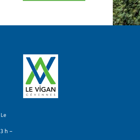
 Le
13 h –