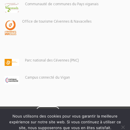
Communauté de communes du Pays viganais
Office de tourisme Cévennes & Navacelles
Parc national des Cévennes (PNC)
Campus connecté du Vigan
Eoxia
Le Vigan © 2026 -
Nous utilisons des cookies pour vous garantir la meilleure
expérience sur notre site web. Si vous continuez à utiliser ce
Mentions légales
site, nous supposerons que vous en êtes satisfait.