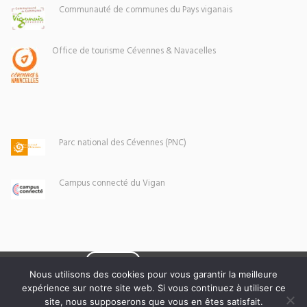
Communauté de communes du Pays viganais
Office de tourisme Cévennes & Navacelles
Parc national des Cévennes (PNC)
Campus connecté du Vigan
Eoxia
Le Vigan © 2026 -
Nous utilisons des cookies pour vous garantir la meilleure
expérience sur notre site web. Si vous continuez à utiliser ce
Mentions légales
site, nous supposerons que vous en êtes satisfait.