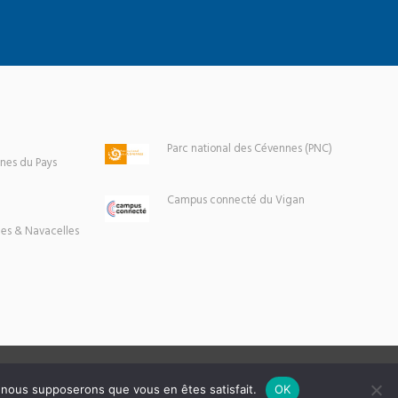
Parc national des Cévennes (PNC)
es du Pays
Campus connecté du Vigan
es & Navacelles
e, nous supposerons que vous en êtes satisfait.
OK