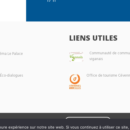
LIENS UTILES
Communauté de commun
éma Le Palace
viganais
 Éco-dialogues
Office de tourisme Cévenn
Mentions légales
eure expérience sur notre site web. Si vous continuez à utiliser ce sit