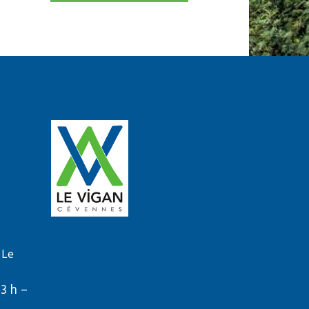
 Le
13 h –