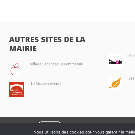
AUTRES SITES DE LA
MAIRIE
Cin
Village vacances La Pommeraie
Les
Le Musée cévenol
Eoxia
Le Vigan © 2026 -
Nous utilisons des cookies pour vous garantir la meill