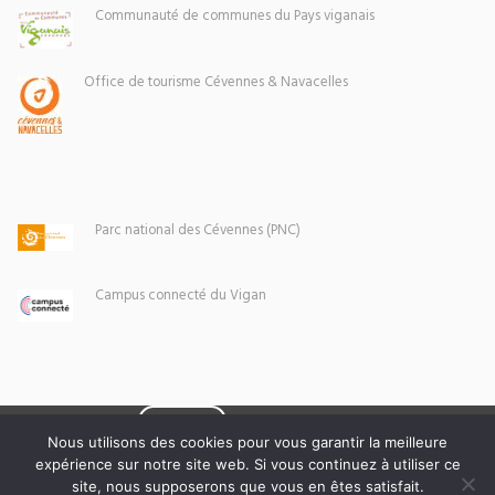
Communauté de communes du Pays viganais
Office de tourisme Cévennes & Navacelles
Parc national des Cévennes (PNC)
Campus connecté du Vigan
Eoxia
Le Vigan © 2026 -
Nous utilisons des cookies pour vous garantir la meilleure
expérience sur notre site web. Si vous continuez à utiliser ce
Mentions légales
site, nous supposerons que vous en êtes satisfait.