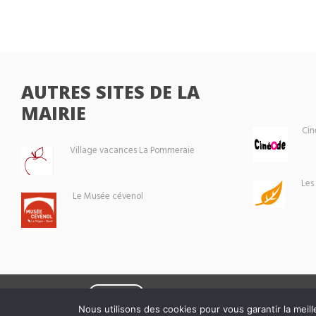
AUTRES SITES DE LA
MAIRIE
Cin
Village vacances La Pommeraie
Les
Le Musée cévenol
Eoxia
Le Vigan © 2026 -
Nous utilisons des cookies pour vous garantir la meill