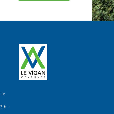
 Le
13 h –