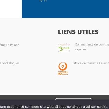
LIENS UTILES
Communauté de commun
éma Le Palace
viganais
 Éco-dialogues
Office de tourisme Cévenn
Mentions légales
eure expérience sur notre site web. Si vous continuez à utiliser ce sit