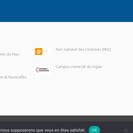
Parc national des Cévennes (PNC)
es du Pays
Campus connecté du Vigan
es & Navacelles
e, nous supposerons que vous en êtes satisfait.
OK