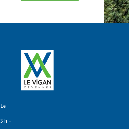
 Le
13 h –