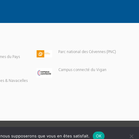
Parc national des Cévennes (PNC)
es du Pays
Campus connecté du Vigan
es & Navacelles
e, nous supposerons que vous en êtes satisfait.
OK