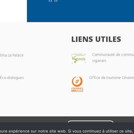
LIENS UTILES
Communauté de commun
éma Le Palace
viganais
 Éco-dialogues
Office de tourisme Cévenn
Mentions légales
eure expérience sur notre site web. Si vous continuez à utiliser ce sit