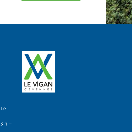
 Le
13 h –