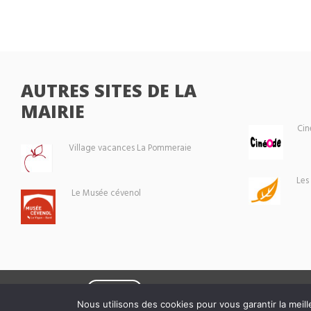
AUTRES SITES DE LA
MAIRIE
Cin
Village vacances La Pommeraie
Les
Le Musée cévenol
Eoxia
Le Vigan © 2026 -
Nous utilisons des cookies pour vous garantir la meill