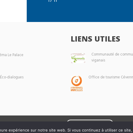
LIENS UTILES
Communauté de commun
éma Le Palace
viganais
 Éco-dialogues
Office de tourisme Cévenn
Mentions légales
eure expérience sur notre site web. Si vous continuez à utiliser ce sit