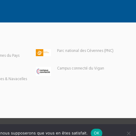
Parc national des Cévennes (PNC)
es du Pays
Campus connecté du Vigan
es & Navacelles
e, nous supposerons que vous en êtes satisfait.
OK