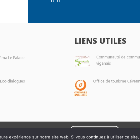
LIENS UTILES
Communauté de commun
éma Le Palace
viganais
 Éco-dialogues
Office de tourisme Cévenn
Mentions légales
eure expérience sur notre site web. Si vous continuez à utiliser ce sit