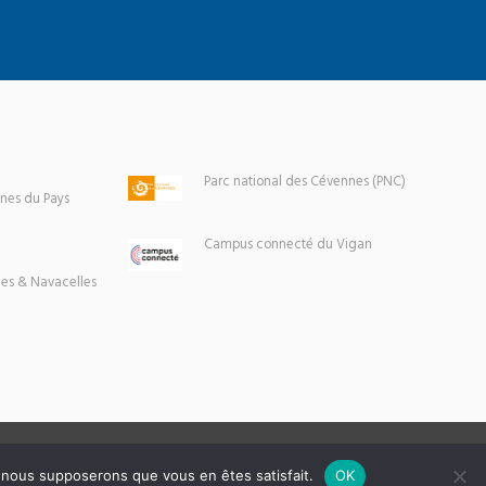
Parc national des Cévennes (PNC)
es du Pays
Campus connecté du Vigan
es & Navacelles
e, nous supposerons que vous en êtes satisfait.
OK