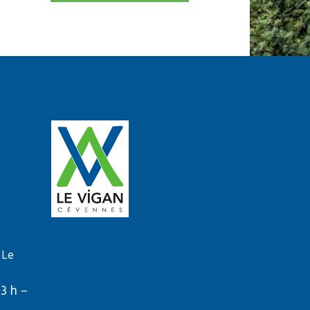
 Le
13 h –