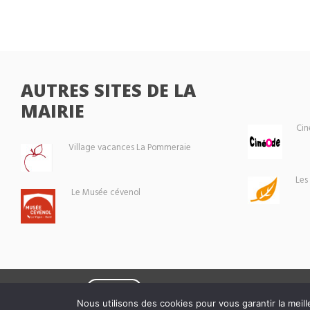
AUTRES SITES DE LA
MAIRIE
Cin
Village vacances La Pommeraie
Les
Le Musée cévenol
Eoxia
Le Vigan © 2026 -
Nous utilisons des cookies pour vous garantir la meill