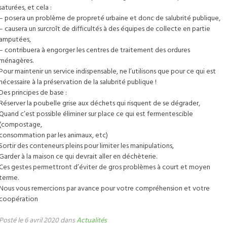
sée cévenol
Stationnement
Asso
saturées, et cela :
ades
diathèque intercommunale
Pose d’échafaudage
entrep
Décl
èterie, encombrants)
ORGA
torisation de voirie pour
ntre culturel et de loisirs Le
Demande de stationnement
Taxi
Serv
– posera un problème de propreté urbaine et donc de salubrité publique,
rtificat d’urbanisme
ole de musique
Inscription foires et marchés
manife
tel des finances publiques
D’ÉV
aux
ilhou
(déménagement, pose de
Circuler en trottinette,
Annu
– causera un surcroît de difficultés à des équipes de collecte en partie
ationnel ou informatif
ercommunale
Occupation du domaine public
Dépo
us-Préfecture
des à la rénovation des
âteau d’Assas
benne)
gyropode ou monoroue
Mémo
Comm
amputées,
claration préalable de
néma Le Palace
Demande permis de
subven
ades
diathèque intercommunale
Pose d’échafaudage
entrep
Décl
– contribuera à engorger les centres de traitement des ordures
aux
 Festival du Vigan
végétaliser
Dema
rtificat d’urbanisme
ole de musique
Inscription foires et marchés
manife
ménagères.
dastre (matrices et plans)
salle
ationnel ou informatif
ercommunale
Occupation du domaine public
Dépo
Pour maintenir un service indispensable, ne l’utilisons que pour ce qui est
mande de pose d’enseigne
Auto
claration préalable de
néma Le Palace
Demande permis de
subven
nécessaire à la préservation de la salubrité publique !
rmis d’aménager
boisso
aux
 Festival du Vigan
végétaliser
Dema
Des principes de base :
rmis de construire
dastre (matrices et plans)
salle
Réserver la poubelle grise aux déchets qui risquent de se dégrader,
rmis de démolir
mande de pose d’enseigne
Auto
Quand c’est possible éliminer sur place ce qui est fermentescible
 « Permis de louer »
rmis d’aménager
boisso
(compostage,
rmis de construire
consommation par les animaux, etc)
rmis de démolir
Sortir des conteneurs pleins pour limiter les manipulations,
 « Permis de louer »
Garder à la maison ce qui devrait aller en déchèterie.
Ces gestes permettront d’éviter de gros problèmes à court et moyen
terme.
Nous vous remercions par avance pour votre compréhension et votre
coopération
Posté le 6 avril 2020 dans
Actualités