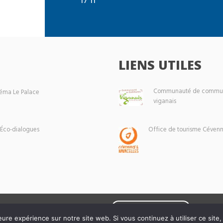
LIENS UTILES
Communauté de commun
éma Le Palace
viganais
 Éco-dialogues
Office de tourisme Cévenn
Mentions légales
eure expérience sur notre site web. Si vous continuez à utiliser ce sit