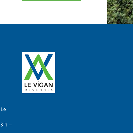
 Le
13 h –