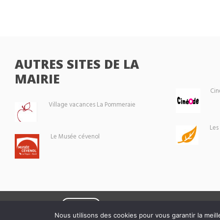
AUTRES SITES DE LA
MAIRIE
Cin
Village vacances La Pommeraie
Les
Le Musée cévenol
Eoxia
Le Vigan © 2026 -
Nous utilisons des cookies pour vous garantir la meill