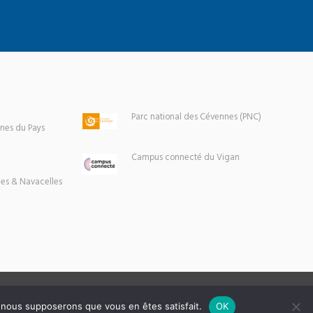
Parc national des Cévennes (PNC)
es du Pays
Campus connecté du Vigan
es & Navacelles
e, nous supposerons que vous en êtes satisfait.
OK