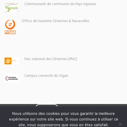
Communauté de communes du Pays viganais
Office de tourisme Cévennes & Navacelles
Parc national des Cévennes (PNC)
Campus connecté du Vigan
Eoxia
Le Vigan © 2026 -
Nous utilisons des cookies pour vous garantir la meilleure
expérience sur notre site web. Si vous continuez à utiliser ce
Mentions légales
site, nous supposerons que vous en êtes satisfait.