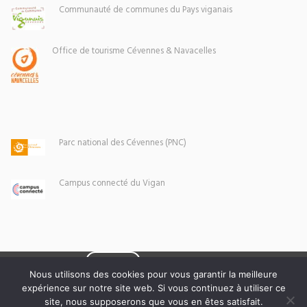
Communauté de communes du Pays viganais
Office de tourisme Cévennes & Navacelles
Parc national des Cévennes (PNC)
Campus connecté du Vigan
Eoxia
Le Vigan © 2026 -
Nous utilisons des cookies pour vous garantir la meilleure
expérience sur notre site web. Si vous continuez à utiliser ce
Mentions légales
site, nous supposerons que vous en êtes satisfait.