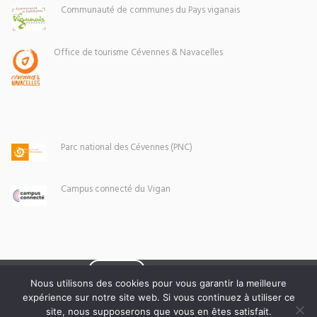
Communauté de communes du Pays viganais
Office de tourisme Cévennes & Navacelles
Parc national des Cévennes (PNC)
Campus connecté du Vigan
Eoxia
Le Vigan © 2026 -
Nous utilisons des cookies pour vous garantir la meilleure
expérience sur notre site web. Si vous continuez à utiliser ce
Mentions légales
site, nous supposerons que vous en êtes satisfait.