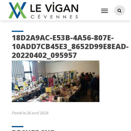
18D2A9AC-E53B-4A56-807E-
10ADD7CB45E3_8652D99E8EAD-
20220402_095957
Posté le 26 avril 2024