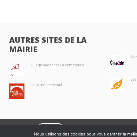
AUTRES SITES DE LA
MAIRIE
Cin
Village vacances La Pommeraie
Les
Le Musée cévenol
Eoxia
Le Vigan © 2026 -
Nous utilisons des cookies pour vous garantir la meill