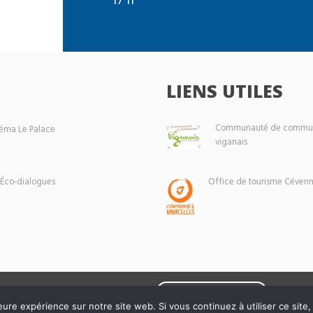
LIENS UTILES
Communauté de commun
éma Le Palace
viganais
 Éco-dialogues
Office de tourisme Cévenn
Mentions légales
eure expérience sur notre site web. Si vous continuez à utiliser ce sit