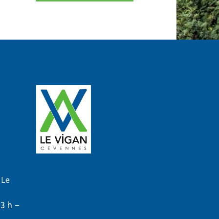
 Le
13 h –