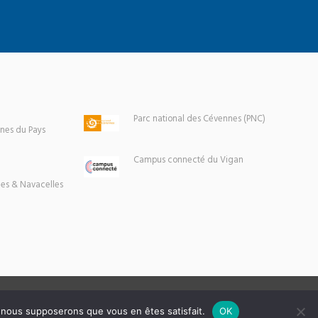
Parc national des Cévennes (PNC)
es du Pays
Campus connecté du Vigan
es & Navacelles
e, nous supposerons que vous en êtes satisfait.
OK