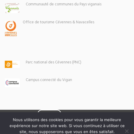
Communauté de communes du Pays viganais
Office de tourisme Cévennes & Navacelles
Parc national des Cévennes (PNC)
Campus connecté du Vigan
Eoxia
Le Vigan © 2026 -
Nous utilisons des cookies pour vous garantir la meilleure
expérience sur notre site web. Si vous continuez à utiliser ce
Mentions légales
site, nous supposerons que vous en êtes satisfait.