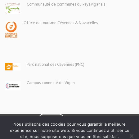
Communauté de communes du Pays viganais
Office de tourisme Cévennes & Navacelles
Parc national des Cévennes (PNC)
Campus connecté du Vigan
Eoxia
Le Vigan © 2026 -
Nous utilisons des cookies pour vous garantir la meilleure
expérience sur notre site web. Si vous continuez à utiliser ce
Mentions légales
site, nous supposerons que vous en êtes satisfait.