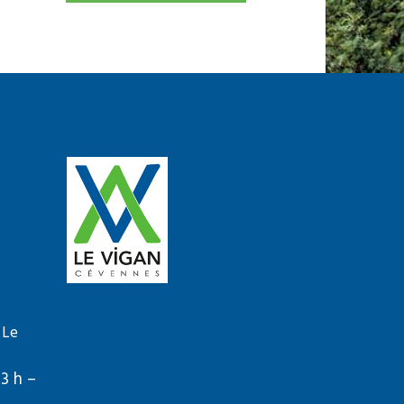
 Le
13 h –