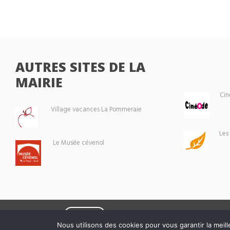
AUTRES SITES DE LA
MAIRIE
Cin
Village vacances La Pommeraie
Les
Le Musée cévenol
Eoxia
Le Vigan © 2026 -
Nous utilisons des cookies pour vous garantir la meill