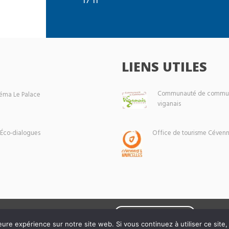
LIENS UTILES
Communauté de commun
éma Le Palace
viganais
 Éco-dialogues
Office de tourisme Cévenn
Mentions légales
eure expérience sur notre site web. Si vous continuez à utiliser ce sit