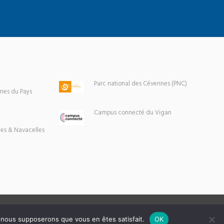
Parc national des Cévennes (PNC)
es du Pays
Campus connecté du Vigan
es & Navacelles
e, nous supposerons que vous en êtes satisfait.
OK