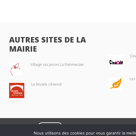
AUTRES SITES DE LA
MAIRIE
Cin
Village vacances La Pommeraie
Les
Le Musée cévenol
Eoxia
Le Vigan © 2026 -
Nous utilisons des cookies pour vous garantir la meill