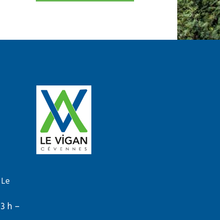
 Le
13 h –