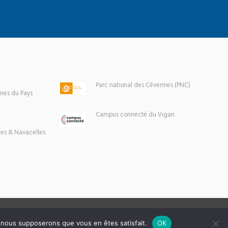
Parc national des Cévennes (PNC)
es du Pays
Campus connecté du Vigan
es & Navacelles
e, nous supposerons que vous en êtes satisfait.
OK