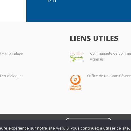
LIENS UTILES
Communauté de commun
éma Le Palace
viganais
 Éco-dialogues
Office de tourisme Cévenn
Mentions légales
eure expérience sur notre site web. Si vous continuez à utiliser ce sit