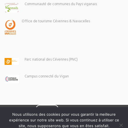
Communauté de communes du Pays viganais
Office de tourisme Cévennes & Navacelles
Parc national des Cévennes (PNC)
Campus connecté du Vigan
Eoxia
Le Vigan © 2026 -
Nous utilisons des cookies pour vous garantir la meilleure
expérience sur notre site web. Si vous continuez à utiliser ce
Mentions légales
site, nous supposerons que vous en êtes satisfait.