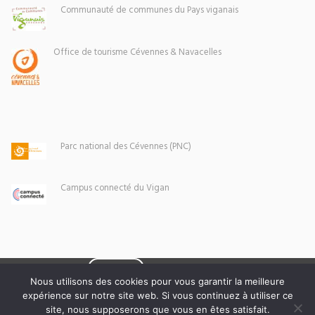
Communauté de communes du Pays viganais
Office de tourisme Cévennes & Navacelles
Parc national des Cévennes (PNC)
Campus connecté du Vigan
Eoxia
Le Vigan © 2026 -
Nous utilisons des cookies pour vous garantir la meilleure
expérience sur notre site web. Si vous continuez à utiliser ce
Mentions légales
site, nous supposerons que vous en êtes satisfait.