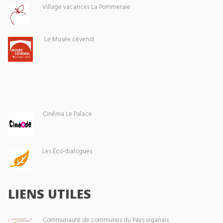
Village vacances La Pommeraie
Le Musée cévenol
Cinéma Le Palace
Les Éco-dialogues
LIENS UTILES
Communauté de communes du Pays viganais