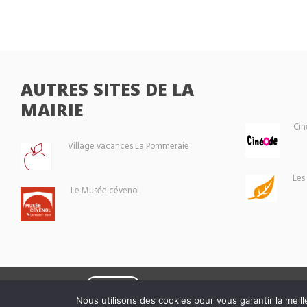
AUTRES SITES DE LA
MAIRIE
Cin
Village vacances La Pommeraie
Les
Le Musée cévenol
Eoxia
Le Vigan © 2026 -
Nous utilisons des cookies pour vous garantir la meill