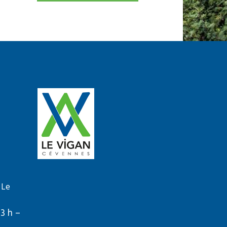
 Le
13 h –