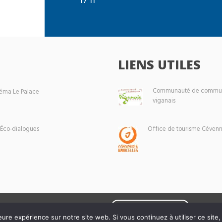
LIENS UTILES
Communauté de commun
éma Le Palace
viganais
 Éco-dialogues
Office de tourisme Cévenn
Mentions légales
eure expérience sur notre site web. Si vous continuez à utiliser ce sit