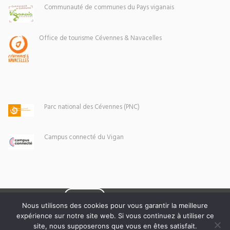
Communauté de communes du Pays viganais
Office de tourisme Cévennes & Navacelles
Parc national des Cévennes (PNC)
Campus connecté du Vigan
Eoxia
Le Vigan © 2026 -
Nous utilisons des cookies pour vous garantir la meilleure
expérience sur notre site web. Si vous continuez à utiliser ce
Mentions légales
site, nous supposerons que vous en êtes satisfait.