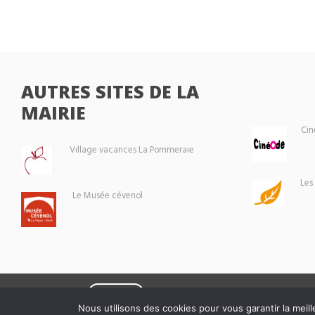
AUTRES SITES DE LA
MAIRIE
Cin
Village vacances La Pommeraie
Les
Le Musée cévenol
Eoxia
Le Vigan © 2026 -
Nous utilisons des cookies pour vous garantir la meill