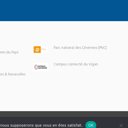
Parc national des Cévennes (PNC)
es du Pays
Campus connecté du Vigan
es & Navacelles
e, nous supposerons que vous en êtes satisfait.
OK