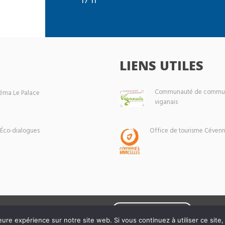
LIENS UTILES
Communauté de commun
éma Le Palace
viganais
 Éco-dialogues
Office de tourisme Cévenn
Mentions légales
eure expérience sur notre site web. Si vous continuez à utiliser ce sit