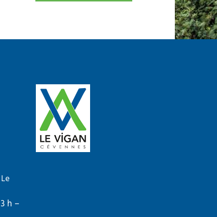
 Le
13 h –