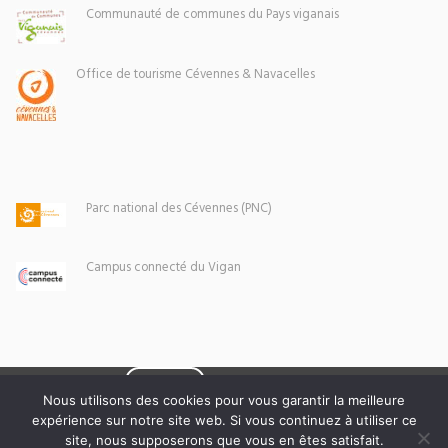
Communauté de communes du Pays viganais
Office de tourisme Cévennes & Navacelles
Parc national des Cévennes (PNC)
Campus connecté du Vigan
Eoxia
Le Vigan © 2026 -
Nous utilisons des cookies pour vous garantir la meilleure
expérience sur notre site web. Si vous continuez à utiliser ce
Mentions légales
site, nous supposerons que vous en êtes satisfait.