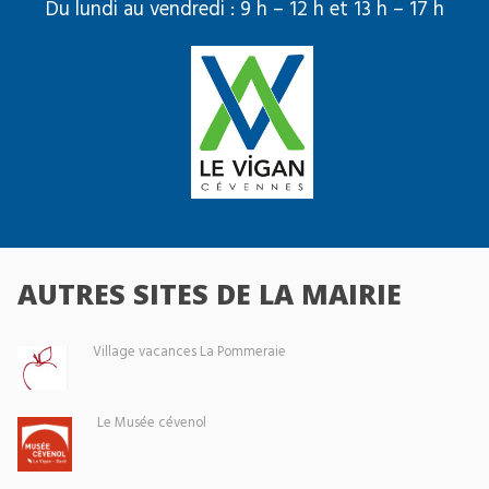
Du lundi au vendredi : 9 h – 12 h et 13 h – 17 h
AUTRES SITES DE LA MAIRIE
Village vacances La Pommeraie
Le Musée cévenol