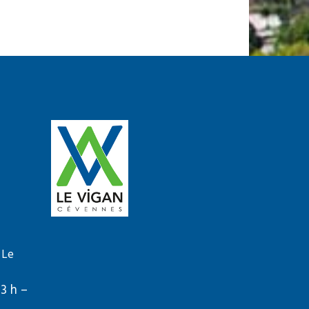
 Le
13 h –