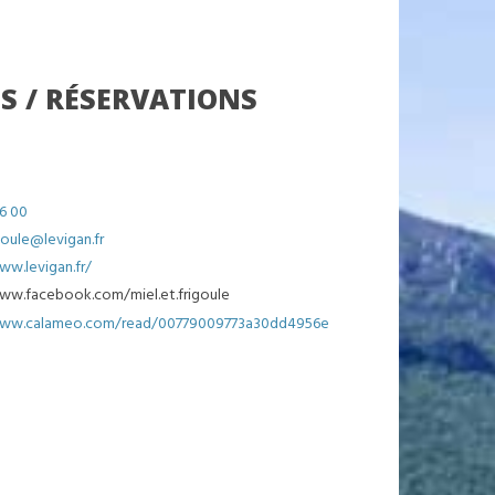
S / RÉSERVATIONS
66 00
goule@levigan.fr
ww.levigan.fr/
ww.facebook.com/miel.et.frigoule
www.calameo.com/read/00779009773a30dd4956e