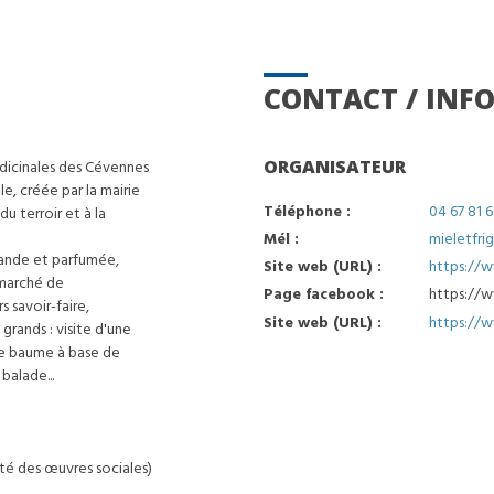
CONTACT / INFO
édicinales des Cévennes
ORGANISATEUR
le, créée par la mairie
Téléphone :
04 67 81 
u terroir et à la
Mél :
mieletfri
mande et parfumée,
Site web (URL) :
https://w
 marché de
Page facebook :
https://w
s savoir-faire,
Site web (URL) :
https://
grands : visite d'une
tre baume à base de
balade...
té des œuvres sociales)