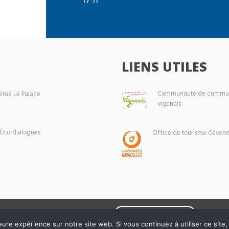
LIENS UTILES
Communauté de commun
éma Le Palace
viganais
 Éco-dialogues
Office de tourisme Cévenn
Mentions légales
eure expérience sur notre site web. Si vous continuez à utiliser ce sit