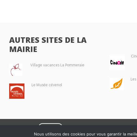
AUTRES SITES DE LA
MAIRIE
Cin
Village vacances La Pommeraie
Les
Le Musée cévenol
Eoxia
Le Vigan © 2026 -
Nous utilisons des cookies pour vous garantir la meill