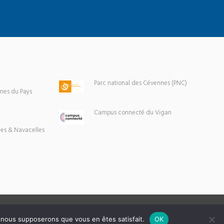
Parc national des Cévennes (PNC)
es du Pays
Campus connecté du Vigan
es & Navacelles
e, nous supposerons que vous en êtes satisfait.
OK