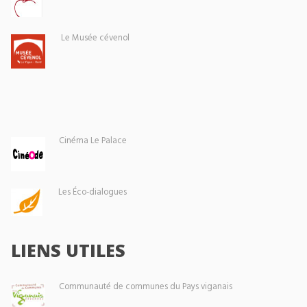
Le Musée cévenol
Cinéma Le Palace
Les Éco-dialogues
LIENS UTILES
Communauté de communes du Pays viganais