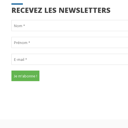
RECEVEZ LES NEWSLETTERS