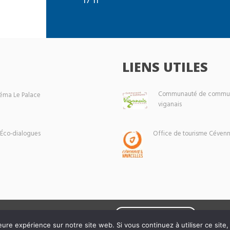
LIENS UTILES
Communauté de commun
éma Le Palace
viganais
 Éco-dialogues
Office de tourisme Cévenn
Mentions légales
eure expérience sur notre site web. Si vous continuez à utiliser ce sit