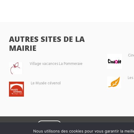
AUTRES SITES DE LA
MAIRIE
Cin
Village vacances La Pommeraie
Les
Le Musée cévenol
Eoxia
Le Vigan © 2026 -
Nous utilisons des cookies pour vous garantir la meill