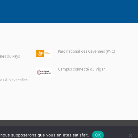
Parc national des Cévennes (PNC)
es du Pays
Campus connecté du Vigan
es & Navacelles
e, nous supposerons que vous en êtes satisfait.
OK