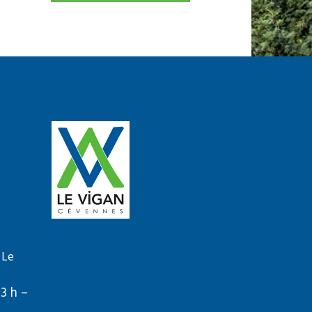
 Le
13 h –