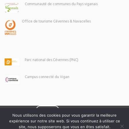
Communauté de communes du Pays viganais
Office de tourisme Cévennes & Navacelles
Parc national des Cévennes (PNC)
Campus connecté du Vigan
Eoxia
Le Vigan © 2026 -
Nous utilisons des cookies pour vous garantir la meilleure
expérience sur notre site web. Si vous continuez à utiliser ce
Mentions légales
site, nous supposerons que vous en êtes satisfait.