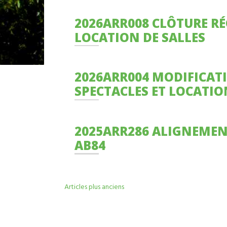
2026ARR008 CLÔTURE RÉGIE
LOCATION DE SALLES
2026ARR004 MODIFICATION DE RÉGIE
SPECTACLES ET LOCATIO
2025ARR286 ALIGNEMENT PARCELLE
AB84
NAVIGATION
Articles plus anciens
DES
ARTICLES