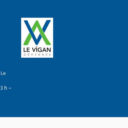
 Le
13 h –