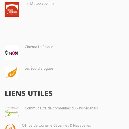
Le Musée cévenol
Cinéma Le Palace
Les Éco-dialogues
LIENS UTILES
Communauté de communes du Pays viganais
Office de tourisme Cévennes & Navacelles