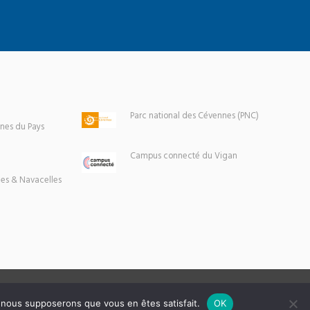
Parc national des Cévennes (PNC)
es du Pays
Campus connecté du Vigan
es & Navacelles
e, nous supposerons que vous en êtes satisfait.
OK