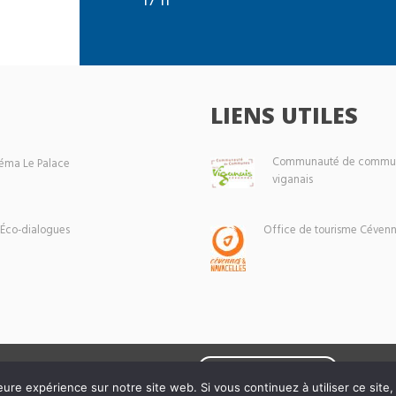
LIENS UTILES
Communauté de commun
éma Le Palace
viganais
 Éco-dialogues
Office de tourisme Cévenn
Mentions légales
eure expérience sur notre site web. Si vous continuez à utiliser ce sit