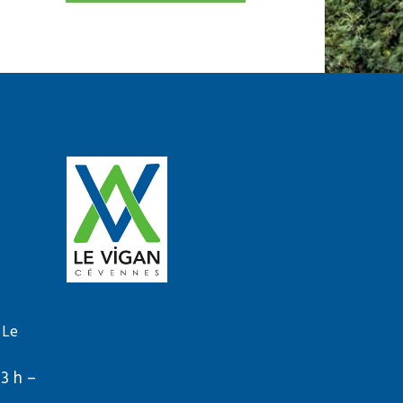
 Le
13 h –