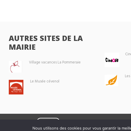
AUTRES SITES DE LA
MAIRIE
Cin
Village vacances La Pommeraie
Les
Le Musée cévenol
Eoxia
Le Vigan © 2026 -
Nous utilisons des cookies pour vous garantir la meill