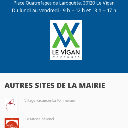
Place Quatrefages de Laroquète, 30120 Le Vigan
Du lundi au vendredi : 9 h – 12 h et 13 h – 17 h
AUTRES SITES DE LA MAIRIE
Village vacances La Pommeraie
Le Musée cévenol