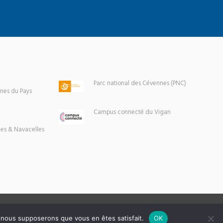
Parc national des Cévennes (PNC)
es du Pays
Campus connecté du Vigan
es & Navacelles
e, nous supposerons que vous en êtes satisfait.
OK