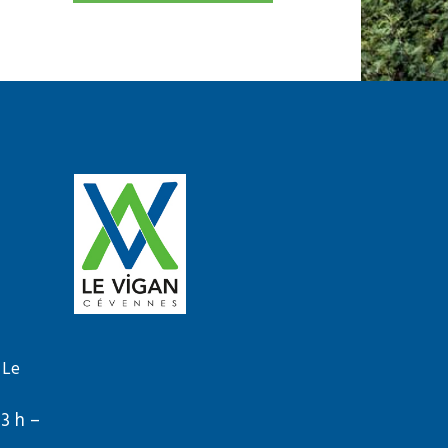
 Le
13 h –