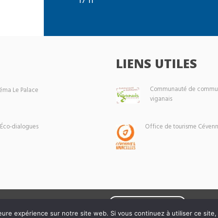
LIENS UTILES
Communauté de commun
éma Le Palace
viganais
 Éco-dialogues
Office de tourisme Cévenn
Mentions légales
eure expérience sur notre site web. Si vous continuez à utiliser ce sit