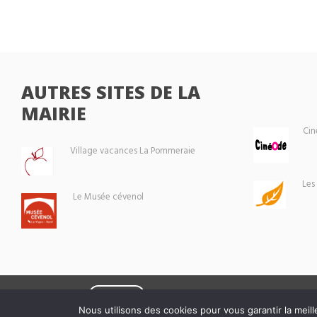
AUTRES SITES DE LA
MAIRIE
Cin
Village vacances La Pommeraie
Les
Le Musée cévenol
Eoxia
Le Vigan © 2026 -
Nous utilisons des cookies pour vous garantir la meill