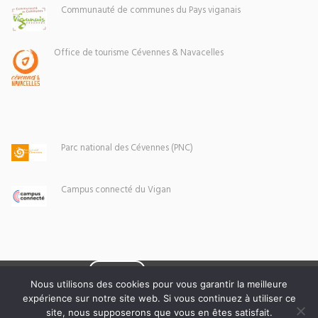
Communauté de communes du Pays viganais
Office de tourisme Cévennes & Navacelles
Parc national des Cévennes (PNC)
Campus connecté du Vigan
Eoxia
Le Vigan © 2026 -
Nous utilisons des cookies pour vous garantir la meilleure
expérience sur notre site web. Si vous continuez à utiliser ce
Mentions légales
site, nous supposerons que vous en êtes satisfait.