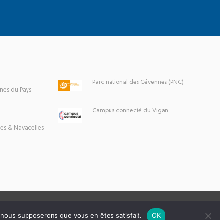
Parc national des Cévennes (PNC)
es du Pays
Campus connecté du Vigan
es & Navacelles
e, nous supposerons que vous en êtes satisfait.
OK