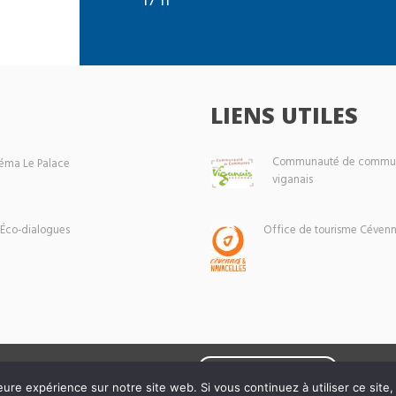
LIENS UTILES
Communauté de commun
éma Le Palace
viganais
 Éco-dialogues
Office de tourisme Cévenn
Mentions légales
eure expérience sur notre site web. Si vous continuez à utiliser ce sit