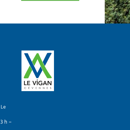
 Le
13 h –