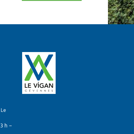
 Le
13 h –