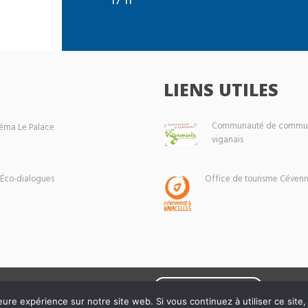
LIENS UTILES
Communauté de commun
éma Le Palace
viganais
 Éco-dialogues
Office de tourisme Cévenn
Mentions légales
eure expérience sur notre site web. Si vous continuez à utiliser ce sit