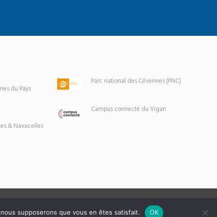
Parc national des Cévennes (PNC)
es du Pays
Campus connecté du Vigan
es & Navacelles
e, nous supposerons que vous en êtes satisfait.
OK