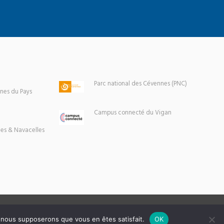
Parc national des Cévennes (PNC)
es du Pays
Campus connecté du Vigan
es & Navacelles
e, nous supposerons que vous en êtes satisfait.
OK