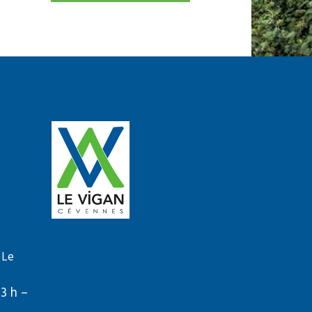
 Le
13 h –