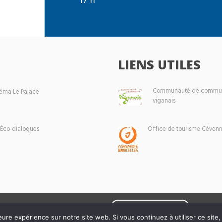
LIENS UTILES
Communauté de commun
éma Le Palace
viganais
 Éco-dialogues
Office de tourisme Cévenn
Mentions légales
eure expérience sur notre site web. Si vous continuez à utiliser ce sit