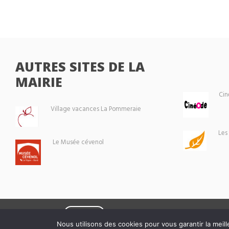
AUTRES SITES DE LA
MAIRIE
Cin
Village vacances La Pommeraie
Les
Le Musée cévenol
Eoxia
Le Vigan © 2026 -
Nous utilisons des cookies pour vous garantir la meill