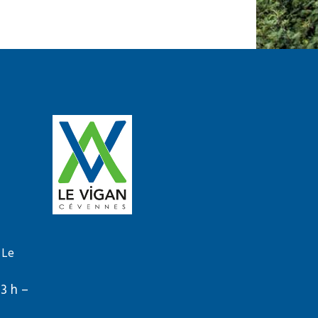
 Le
13 h –