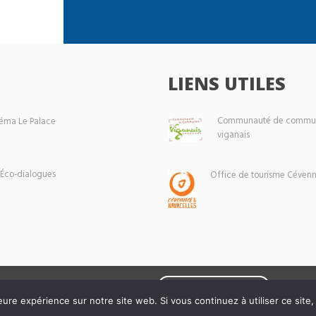
LIENS UTILES
Communauté de commun
éma Le Palace
viganais
 Éco-dialogues
Office de tourisme Cévenn
Mentions légales
eure expérience sur notre site web. Si vous continuez à utiliser ce sit