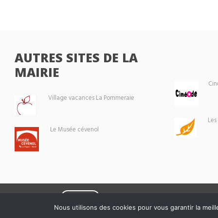
AUTRES SITES DE LA
MAIRIE
Cin
Village vacances La Pommeraie
Les
Le Musée cévenol
Eoxia
Le Vigan © 2026 -
Nous utilisons des cookies pour vous garantir la meill