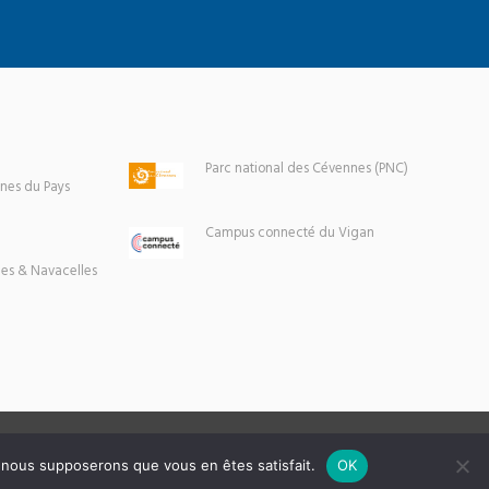
Parc national des Cévennes (PNC)
es du Pays
Campus connecté du Vigan
es & Navacelles
e, nous supposerons que vous en êtes satisfait.
OK