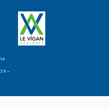
 Le
13 h –