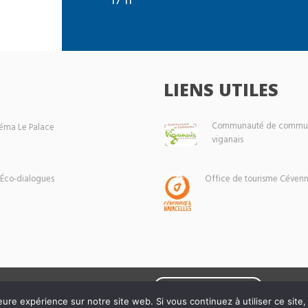
LIENS UTILES
Communauté de commun
éma Le Palace
viganais
 Éco-dialogues
Office de tourisme Cévenn
Mentions légales
eure expérience sur notre site web. Si vous continuez à utiliser ce sit