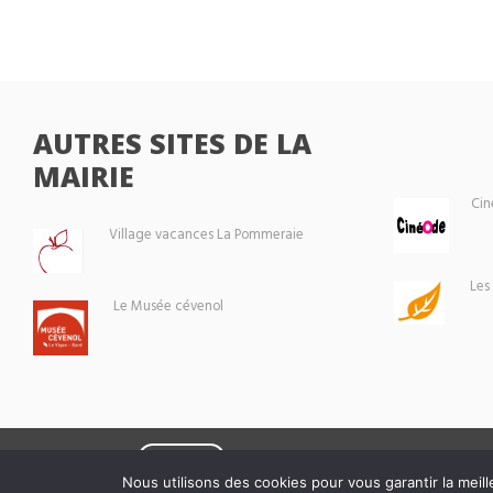
AUTRES SITES DE LA
MAIRIE
Cin
Village vacances La Pommeraie
Les
Le Musée cévenol
Eoxia
Le Vigan © 2026 -
Nous utilisons des cookies pour vous garantir la meill