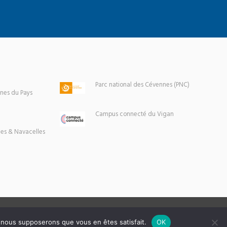
Parc national des Cévennes (PNC)
es du Pays
Campus connecté du Vigan
es & Navacelles
e, nous supposerons que vous en êtes satisfait.
OK