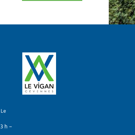
 Le
13 h –