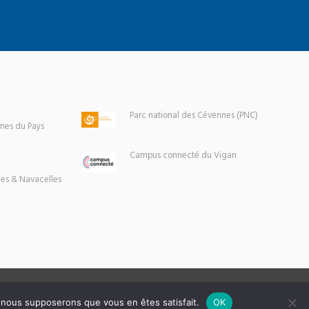
Parc national des Cévennes (PNC)
es du Pays
Campus connecté du Vigan
es & Navacelles
e, nous supposerons que vous en êtes satisfait.
OK