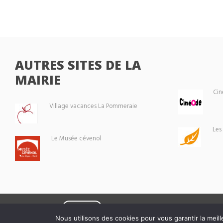
AUTRES SITES DE LA
MAIRIE
Cin
Village vacances La Pommeraie
Les
Le Musée cévenol
Eoxia
Le Vigan © 2026 -
Nous utilisons des cookies pour vous garantir la meill