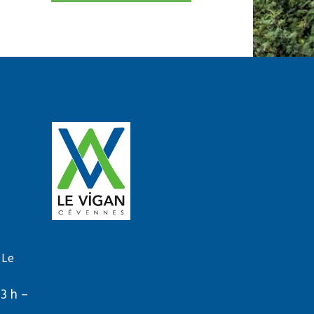
 Le
13 h –