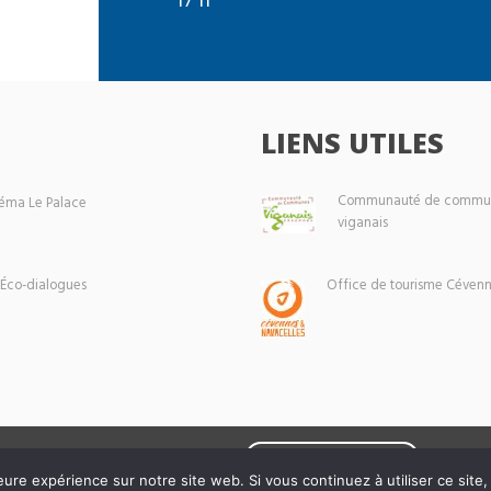
LIENS UTILES
Communauté de commun
éma Le Palace
viganais
 Éco-dialogues
Office de tourisme Cévenn
Mentions légales
eure expérience sur notre site web. Si vous continuez à utiliser ce sit