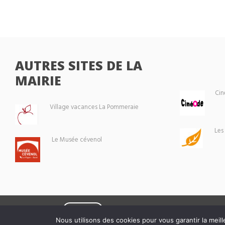
AUTRES SITES DE LA
MAIRIE
Cin
Village vacances La Pommeraie
Les
Le Musée cévenol
Eoxia
Le Vigan © 2026 -
Nous utilisons des cookies pour vous garantir la meill