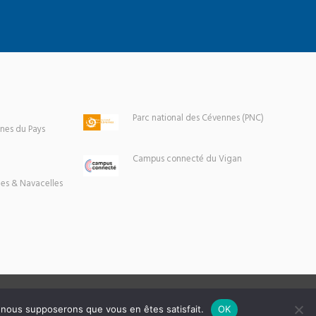
Parc national des Cévennes (PNC)
es du Pays
Campus connecté du Vigan
es & Navacelles
e, nous supposerons que vous en êtes satisfait.
OK