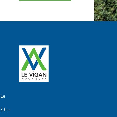
 Le
13 h –