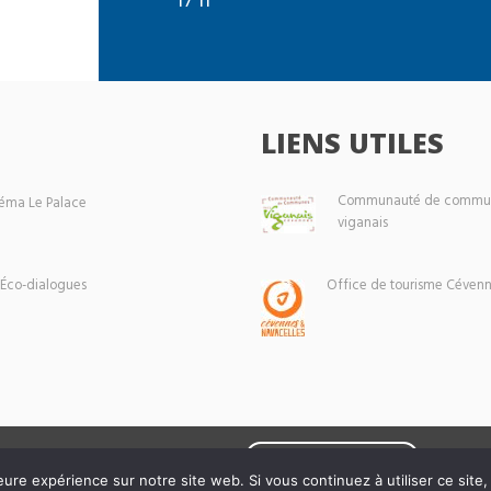
LIENS UTILES
Communauté de commun
éma Le Palace
viganais
 Éco-dialogues
Office de tourisme Cévenn
Mentions légales
eure expérience sur notre site web. Si vous continuez à utiliser ce sit