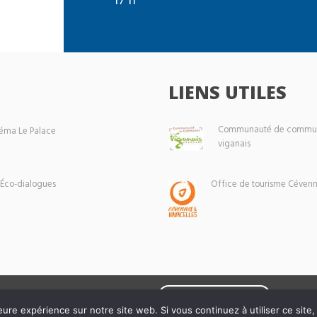
LIENS UTILES
Communauté de commun
éma Le Palace
viganais
 Éco-dialogues
Office de tourisme Cévenn
Mentions légales
eure expérience sur notre site web. Si vous continuez à utiliser ce sit