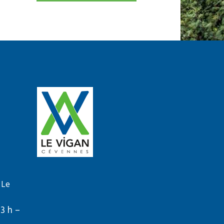
 Le
13 h –