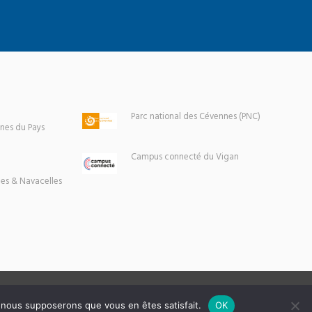
Parc national des Cévennes (PNC)
es du Pays
Campus connecté du Vigan
es & Navacelles
e, nous supposerons que vous en êtes satisfait.
OK