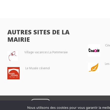
AUTRES SITES DE LA
MAIRIE
Cin
Village vacances La Pommeraie
Les
Le Musée cévenol
Eoxia
Le Vigan © 2026 -
Nous utilisons des cookies pour vous garantir la meill