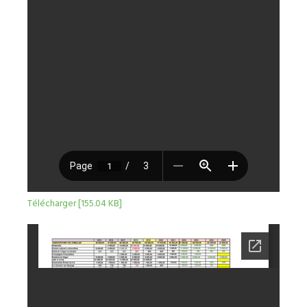
Télécharger [155.04 KB]